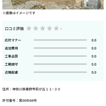
※画像はイメージです
口コミ評価
-
応対マナー
0.0
追加費用
0.0
工事品質
0.0
工期順守
0.0
近隣配慮
0.0
住所：神奈川県秦野市萩が丘１１−３０
許可番号：第009566号