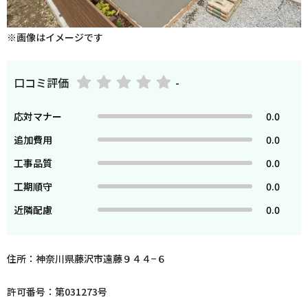
※画像はイメージです
口コミ評価
-
応対マナー
0.0
追加費用
0.0
工事品質
0.0
工期順守
0.0
近隣配慮
0.0
住所：神奈川県藤沢市遠藤９４４−６
許可番号：第031273号