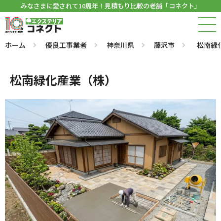
みなさまに愛されて10周年！見積もり比較の老舗「コネクト」
ホーム
優良工事業者
神奈川県
藤沢市
松南緑
松南緑化産業（株）