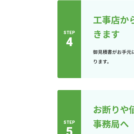
工事店か
きます
STEP
4
御見積書がお手元
ります。
お断りや
事務局へ
STEP
5