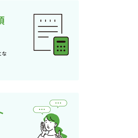
頂
とな
ト