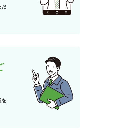
ただ
ご
程を