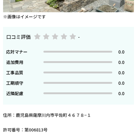
※画像はイメージです
口コミ評価
-
応対マナー
0.0
追加費用
0.0
工事品質
0.0
工期順守
0.0
近隣配慮
0.0
住所：鹿児島県薩摩川内市平佐町４６７８−１
許可番号：第006813号