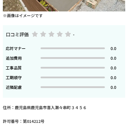
※画像はイメージです
口コミ評価
-
応対マナー
0.0
追加費用
0.0
工事品質
0.0
工期順守
0.0
近隣配慮
0.0
住所：鹿児島県鹿児島市喜入瀬々串町３４５６
許可番号：第014212号