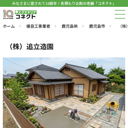
みなさまに愛されて10周年！見積もり比較の老舗「コネクト」
ホーム
優良工事業者
鹿児島県
鹿児島市
（株
（株）追立造園