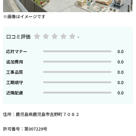
※画像はイメージです
口コミ評価
-
応対マナー
0.0
追加費用
0.0
工事品質
0.0
工期順守
0.0
近隣配慮
0.0
住所：鹿児島県鹿児島市吉野町７０８２
許可番号：第007229号