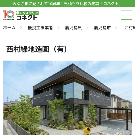
みなさまに愛されて10周年！見積もり比較の老舗「コネクト」
ホーム
優良工事業者
鹿児島県
鹿児島市
西村
西村緑地造園（有）