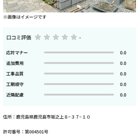
※画像はイメージです
口コミ評価
-
応対マナー
0.0
追加費用
0.0
工事品質
0.0
工期順守
0.0
近隣配慮
0.0
住所：鹿児島県鹿児島市坂之上８−３７−１０
許可番号：第004501号