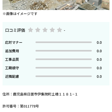
※画像はイメージです
口コミ評価
-
応対マナー
0.0
追加費用
0.0
工事品質
0.0
工期順守
0.0
近隣配慮
0.0
住所：鹿児島県日置市伊集院町土橋１１８１−１
許可番号：第011778号