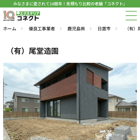
みなさまに愛されて10周年！見積もり比較の老舗「コネクト」
ホーム
優良工事業者
鹿児島県
日置市
（有）
（有）尾堂造園