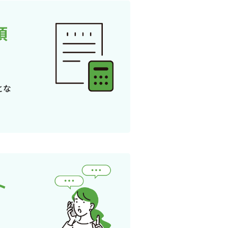
頂
とな
ト