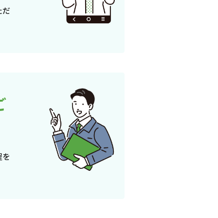
ただ
ご
程を