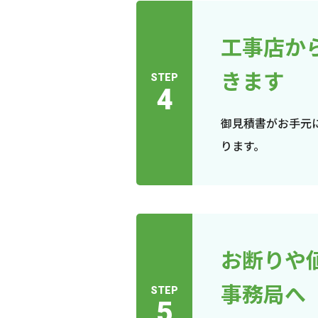
工事店か
きます
STEP
4
御見積書がお手元
ります。
お断りや
事務局へ
STEP
5