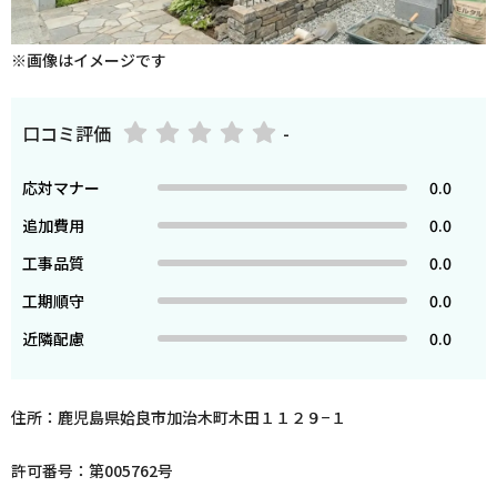
※画像はイメージです
口コミ評価
-
応対マナー
0.0
追加費用
0.0
工事品質
0.0
工期順守
0.0
近隣配慮
0.0
住所：鹿児島県姶良市加治木町木田１１２９−１
許可番号：第005762号