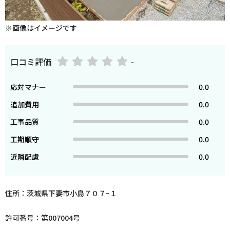
※画像はイメージです
口コミ評価
-
応対マナー
0.0
追加費用
0.0
工事品質
0.0
工期順守
0.0
近隣配慮
0.0
住所：茨城県下妻市小島７０７−１
許可番号：第007004号