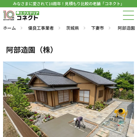
みなさまに愛されて10周年！見積もり比較の老舗「コネクト」
ホーム
優良工事業者
茨城県
下妻市
阿部造園
阿部造園（株）