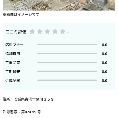
※画像はイメージです
口コミ評価
-
応対マナー
0.0
追加費用
0.0
工事品質
0.0
工期順守
0.0
近隣配慮
0.0
住所：茨城県古河市諸川３５９
許可番号：第024268号