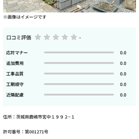
※画像はイメージです
口コミ評価
-
応対マナー
0.0
追加費用
0.0
工事品質
0.0
工期順守
0.0
近隣配慮
0.0
住所：茨城県鹿嶋市宮中１９９２−１
許可番号：第001271号