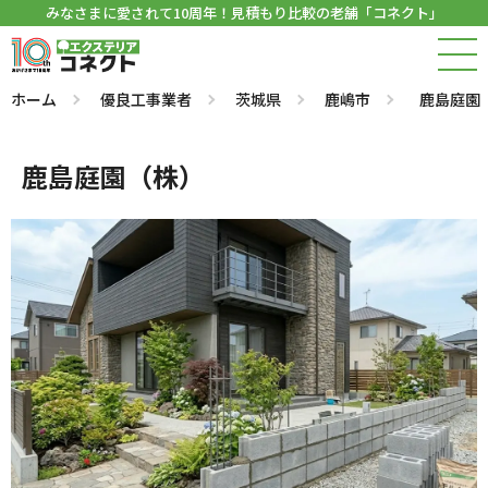
みなさまに愛されて10周年！見積もり比較の老舗「コネクト」
ホーム
優良工事業者
茨城県
鹿嶋市
鹿島庭園
鹿島庭園（株）