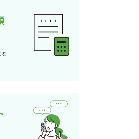
頂
とな
ト