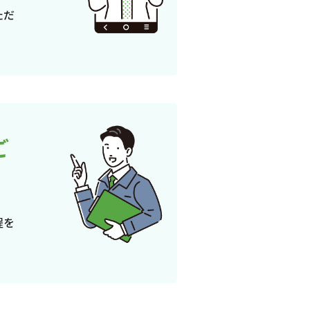
ただ
ご
程を