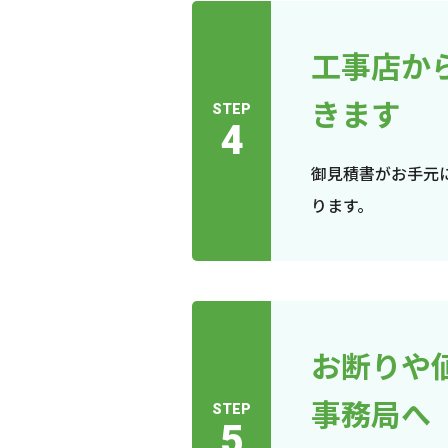
工事店か
きます
STEP
4
御見積書がお手元
ります。
お断りや
事務局へ
STEP
5