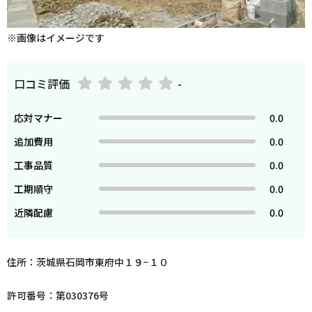
※画像はイメージです
口コミ評価
-
応対マナー
0.0
追加費用
0.0
工事品質
0.0
工期順守
0.0
近隣配慮
0.0
住所：茨城県石岡市東府中１９−１０
許可番号：第030376号