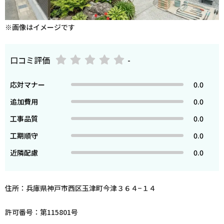
※画像はイメージです
口コミ評価
-
応対マナー
0.0
追加費用
0.0
工事品質
0.0
工期順守
0.0
近隣配慮
0.0
住所：兵庫県神戸市西区玉津町今津３６４−１４
許可番号：第115801号