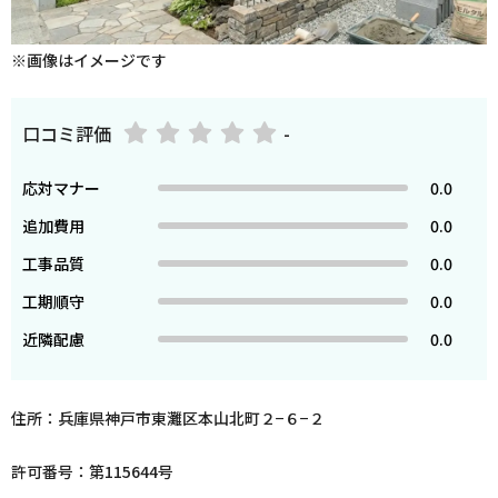
※画像はイメージです
口コミ評価
-
応対マナー
0.0
追加費用
0.0
工事品質
0.0
工期順守
0.0
近隣配慮
0.0
住所：兵庫県神戸市東灘区本山北町２−６−２
許可番号：第115644号