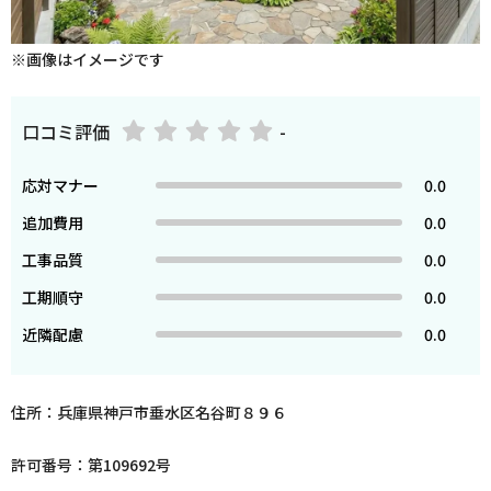
※画像はイメージです
口コミ評価
-
応対マナー
0.0
追加費用
0.0
工事品質
0.0
工期順守
0.0
近隣配慮
0.0
住所：兵庫県神戸市垂水区名谷町８９６
許可番号：第109692号