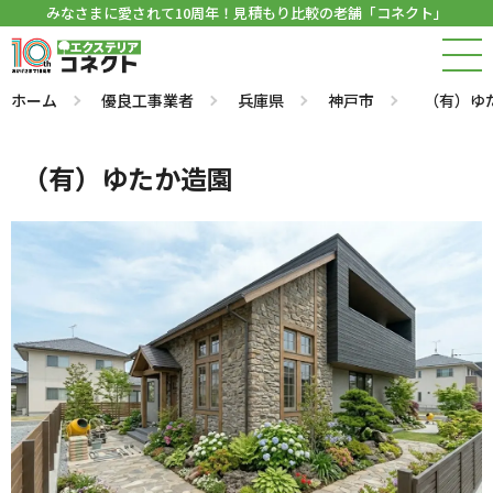
みなさまに愛されて10周年！見積もり比較の老舗「コネクト」
ホーム
優良工事業者
兵庫県
神戸市
（有）ゆ
（有）ゆたか造園