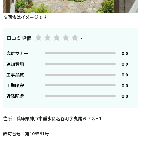
※画像はイメージです
口コミ評価
-
応対マナー
0.0
追加費用
0.0
工事品質
0.0
工期順守
0.0
近隣配慮
0.0
住所：兵庫県神戸市垂水区名谷町字丸尾６７８−１
許可番号：第109591号