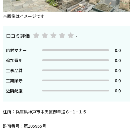
※画像はイメージです
口コミ評価
-
応対マナー
0.0
追加費用
0.0
工事品質
0.0
工期順守
0.0
近隣配慮
0.0
住所：兵庫県神戸市中央区御幸通６−１−１５
許可番号：第105955号