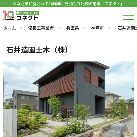
みなさまに愛されて10周年！見積もり比較の老舗「コネクト」
ホーム
優良工事業者
兵庫県
神戸市
石井造園
石井造園土木（株）