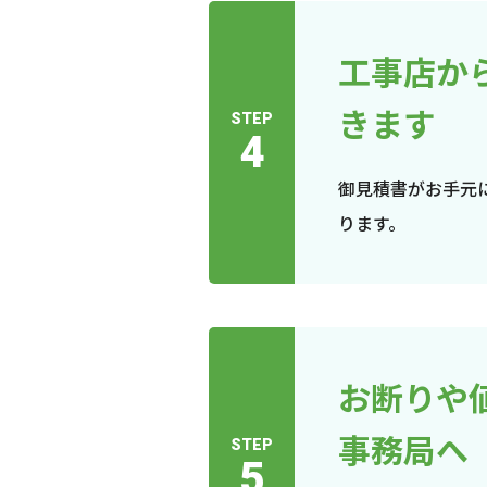
工事店か
きます
STEP
4
御見積書がお手元
ります。
お断りや
事務局へ
STEP
5