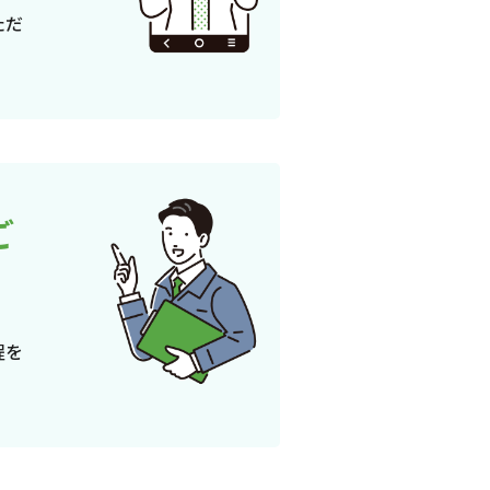
ただ
ご
程を