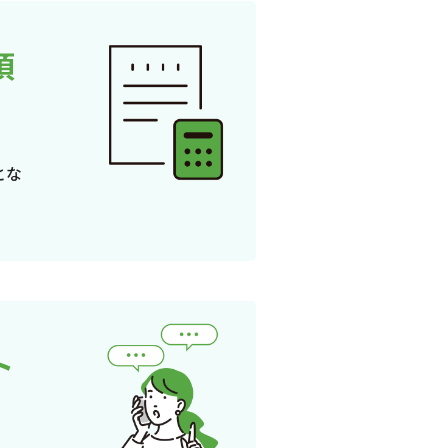
頂
とな
ト