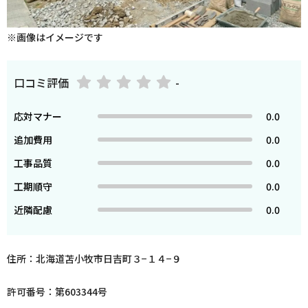
※画像はイメージです
口コミ評価
-
応対マナー
0.0
追加費用
0.0
工事品質
0.0
工期順守
0.0
近隣配慮
0.0
住所：北海道苫小牧市日吉町３−１４−９
許可番号：第603344号