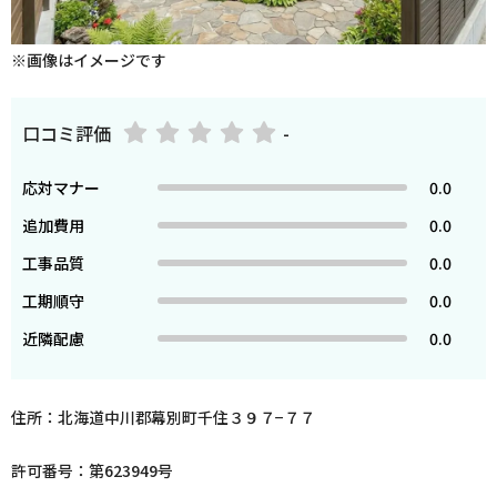
※画像はイメージです
口コミ評価
-
応対マナー
0.0
追加費用
0.0
工事品質
0.0
工期順守
0.0
近隣配慮
0.0
住所：北海道中川郡幕別町千住３９７−７７
許可番号：第623949号