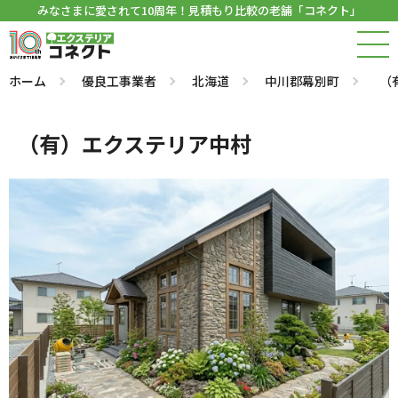
みなさまに愛されて10周年！見積もり比較の老舗「コネクト」
ホーム
優良工事業者
北海道
中川郡幕別町
（
（有）エクステリア中村