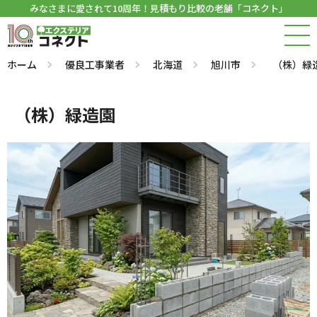
みなさまに愛されて10周年！見積もり比較の老舗「コネクト」
ホーム
優良工事業者
北海道
旭川市
（株）緑
（株）緑造園