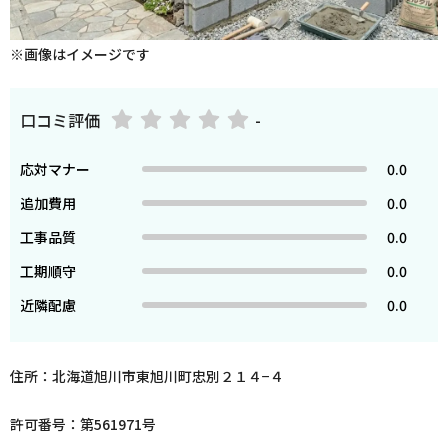
※画像はイメージです
口コミ評価
-
応対マナー
0.0
追加費用
0.0
工事品質
0.0
工期順守
0.0
近隣配慮
0.0
住所：北海道旭川市東旭川町忠別２１４−４
許可番号：第561971号