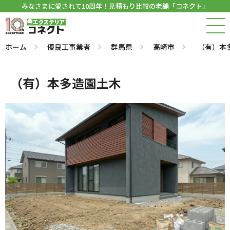
みなさまに愛されて10周年！見積もり比較の老舗「コネクト」
ホーム
優良工事業者
群馬県
高崎市
（有）本
（有）本多造園土木