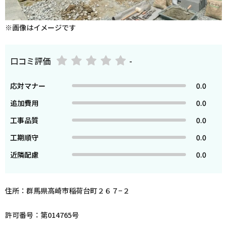
※画像はイメージです
口コミ評価
-
応対マナー
0.0
追加費用
0.0
工事品質
0.0
工期順守
0.0
近隣配慮
0.0
住所：群馬県高崎市稲荷台町２６７−２
許可番号：第014765号