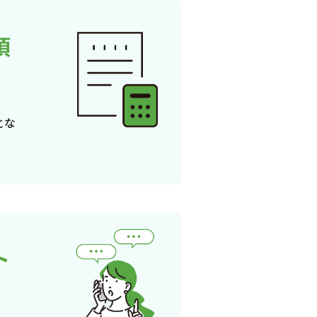
頂
とな
ト