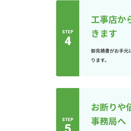
工事店か
きます
STEP
4
御見積書がお手元
ります。
お断りや
事務局へ
STEP
5