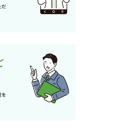
ただ
ご
程を