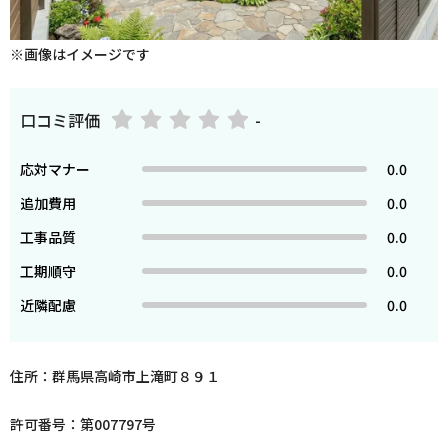
※画像はイメージです
口コミ評価
-
応対マナー
0.0
追加費用
0.0
工事品質
0.0
工期順守
0.0
近隣配慮
0.0
住所：群馬県高崎市上滝町８９１
許可番号：第007797号