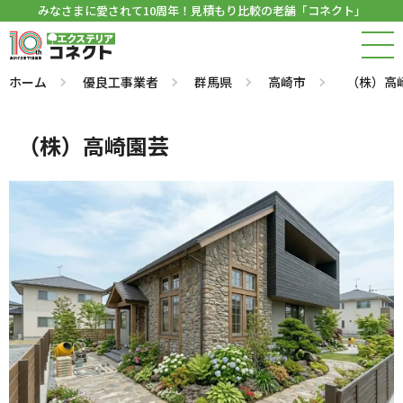
みなさまに愛されて10周年！見積もり比較の老舗「コネクト」
ホーム
優良工事業者
群馬県
高崎市
（株）高
（株）高崎園芸