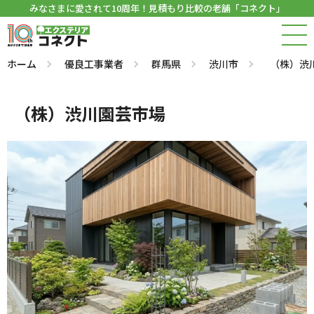
みなさまに愛されて10周年！見積もり比較の老舗「コネクト」
ホーム
優良工事業者
群馬県
渋川市
（株）渋
（株）渋川園芸市場