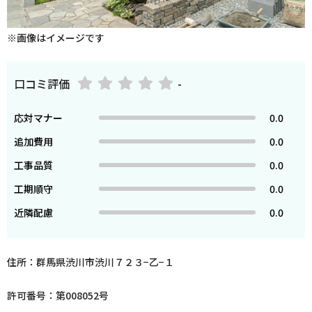
※画像はイメージです
口コミ評価
-
応対マナー
0.0
追加費用
0.0
工事品質
0.0
工期順守
0.0
近隣配慮
0.0
住所：群馬県渋川市渋川７２３−乙−１
許可番号：第008052号