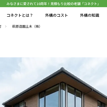
みなさまに愛されて10周年！見積もり比較の老舗「コネクト」
コネクトとは？
外構のコスト
外構の知識
町
萩原造園土木（株）
）