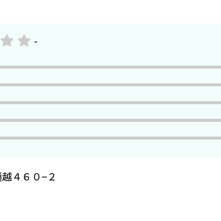
-
越４６０−２