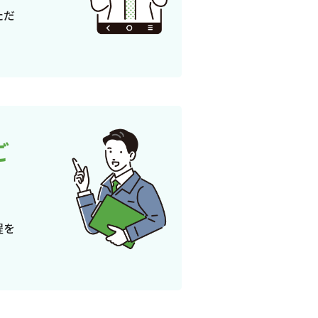
ただ
ご
程を