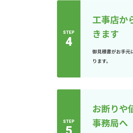
工事店か
きます
STEP
4
御見積書がお手元
ります。
お断りや
事務局へ
STEP
5