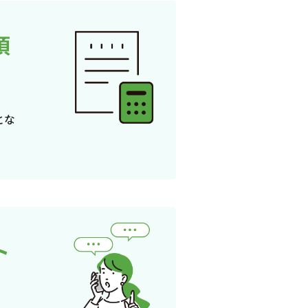
頂
とな
ト