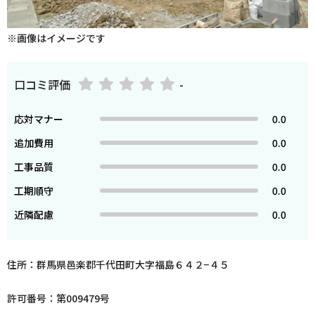
※画像はイメージです
口コミ評価
-
応対マナー
0.0
追加費用
0.0
工事品質
0.0
工期順守
0.0
近隣配慮
0.0
住所：群馬県邑楽郡千代田町大字福島６４２−４５
許可番号：第009479号