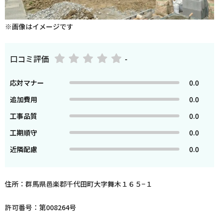
※画像はイメージです
口コミ評価
-
応対マナー
0.0
追加費用
0.0
工事品質
0.0
工期順守
0.0
近隣配慮
0.0
住所：群馬県邑楽郡千代田町大字舞木１６５−１
許可番号：第008264号