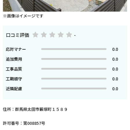
※画像はイメージです
口コミ評価
-
応対マナー
0.0
追加費用
0.0
工事品質
0.0
工期順守
0.0
近隣配慮
0.0
住所：群馬県太田市藪塚町１５８９
許可番号：第008857号