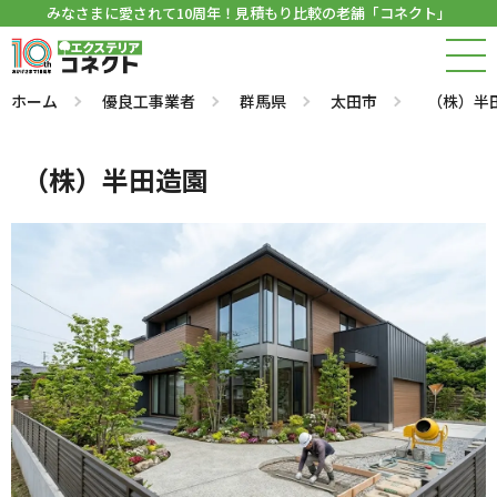
みなさまに愛されて10周年！見積もり比較の老舗「コネクト」
ホーム
優良工事業者
群馬県
太田市
（株）半
（株）半田造園