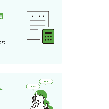
頂
とな
ト