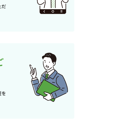
ただ
ご
程を