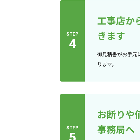
工事店か
きます
STEP
4
御見積書がお手元
ります。
お断りや
事務局へ
STEP
5