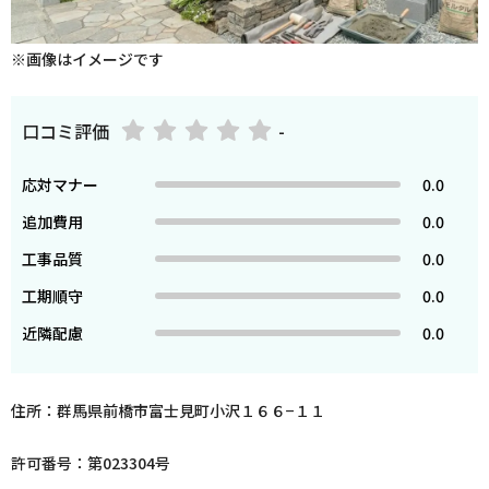
※画像はイメージです
口コミ評価
-
応対マナー
0.0
追加費用
0.0
工事品質
0.0
工期順守
0.0
近隣配慮
0.0
住所：群馬県前橋市富士見町小沢１６６−１１
許可番号：第023304号