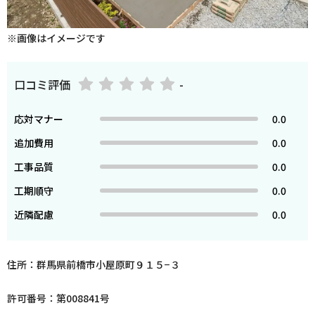
※画像はイメージです
口コミ評価
-
応対マナー
0.0
追加費用
0.0
工事品質
0.0
工期順守
0.0
近隣配慮
0.0
住所：群馬県前橋市小屋原町９１５−３
許可番号：第008841号