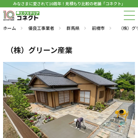
みなさまに愛されて10周年！見積もり比較の老舗「コネクト」
ホーム
優良工事業者
群馬県
前橋市
（株）グ
（株）グリーン産業