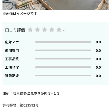
※画像はイメージです
口コミ評価
-
応対マナー
0.0
追加費用
0.0
工事品質
0.0
工期順守
0.0
近隣配慮
0.0
住所：岐阜県多治見市喜多町３−１３
許可番号：第013592号