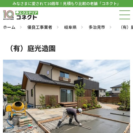
みなさまに愛されて10周年！見積もり比較の老舗「コネクト」
ホーム
優良工事業者
岐阜県
多治見市
（有）
（有）庭光造園