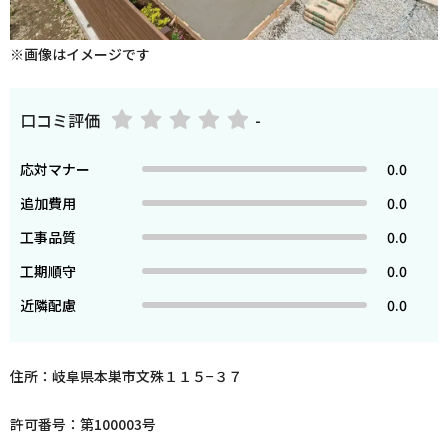
※画像はイメージです
口コミ評価
-
応対マナー
0.0
追加費用
0.0
工事品質
0.0
工期順守
0.0
近隣配慮
0.0
住所：岐阜県本巣市文殊１１５−３７
許可番号：第100003号