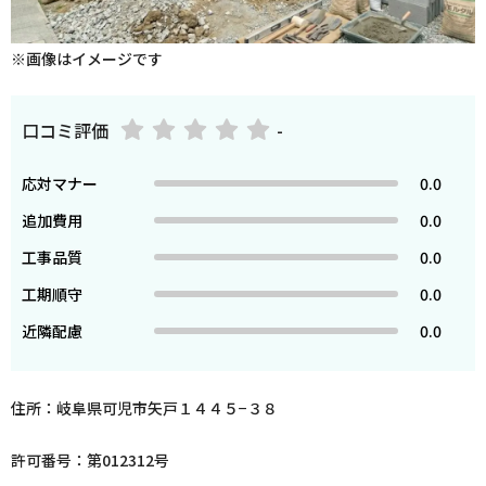
※画像はイメージです
口コミ評価
-
応対マナー
0.0
追加費用
0.0
工事品質
0.0
工期順守
0.0
近隣配慮
0.0
住所：岐阜県可児市矢戸１４４５−３８
許可番号：第012312号