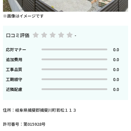
※画像はイメージです
口コミ評価
-
応対マナー
0.0
追加費用
0.0
工事品質
0.0
工期順守
0.0
近隣配慮
0.0
住所：岐阜県揖斐郡揖斐川町若松１１３
許可番号：第015928号