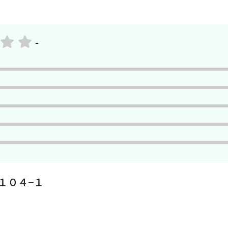
-
１０４−１