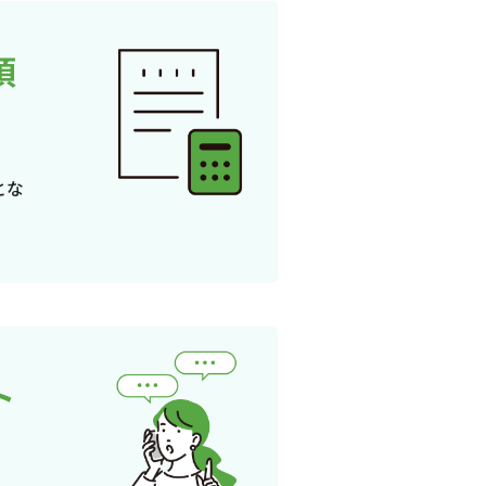
頂
とな
ト