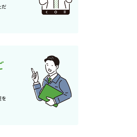
ただ
ご
程を