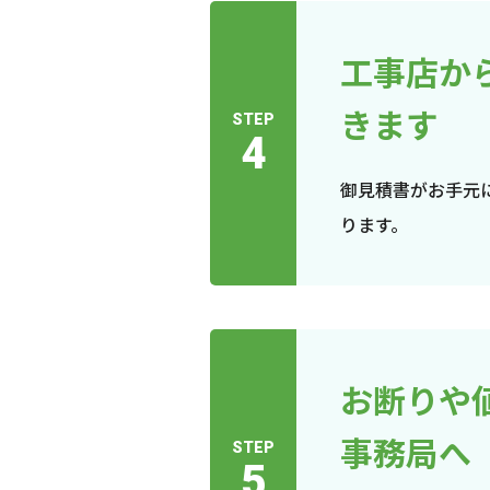
工事店か
きます
STEP
4
御見積書がお手元
ります。
お断りや
事務局へ
STEP
5