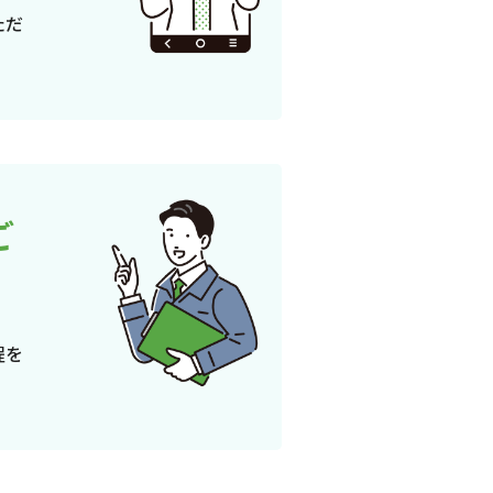
ただ
ご
程を