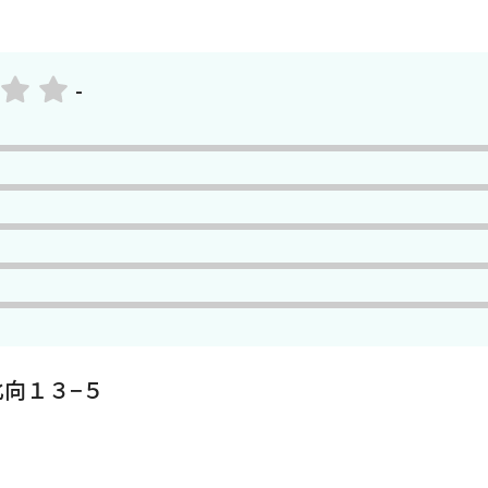
-
向１３−５