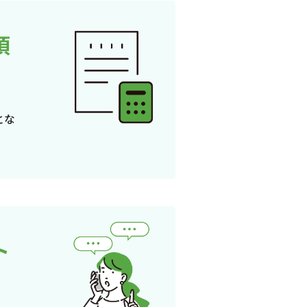
頂
とな
ト