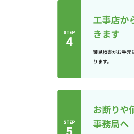
工事店か
きます
STEP
4
御見積書がお手元
ります。
お断りや
事務局へ
STEP
5