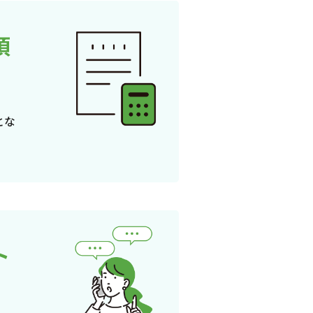
頂
とな
ト