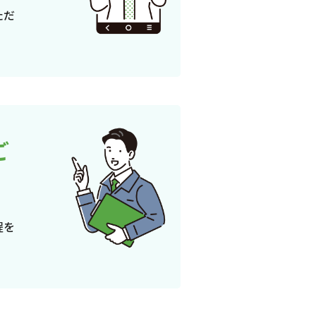
ただ
ご
程を