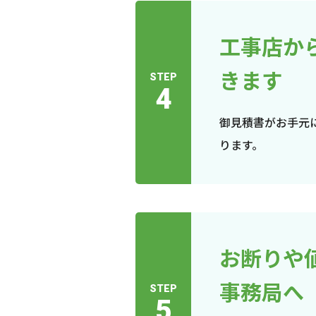
工事店か
きます
STEP
4
御見積書がお手元
ります。
お断りや
事務局へ
STEP
5