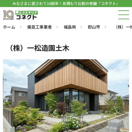
みなさまに愛されて10周年！見積もり比較の老舗「コネクト」
ホーム
優良工事業者
福島県
郡山市
（株）一
（株）一松造園土木