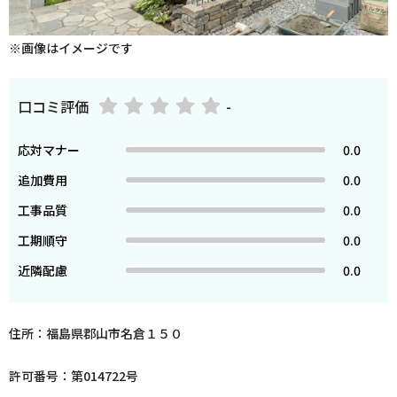
※画像はイメージです
口コミ評価
-
応対マナー
0.0
追加費用
0.0
工事品質
0.0
工期順守
0.0
近隣配慮
0.0
住所：福島県郡山市名倉１５０
許可番号：第014722号