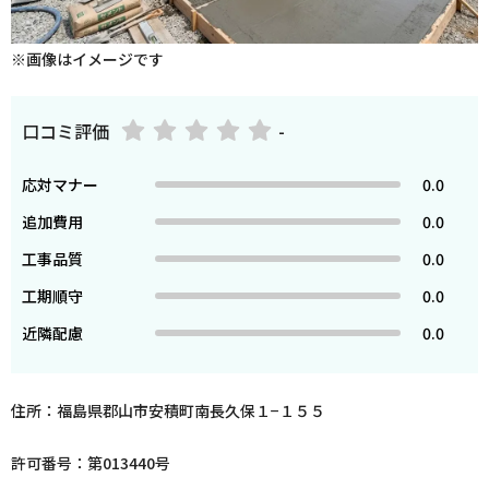
※画像はイメージです
口コミ評価
-
応対マナー
0.0
追加費用
0.0
工事品質
0.0
工期順守
0.0
近隣配慮
0.0
住所：福島県郡山市安積町南長久保１−１５５
許可番号：第013440号