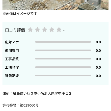
※画像はイメージです
口コミ評価
-
応対マナー
0.0
追加費用
0.0
工事品質
0.0
工期順守
0.0
近隣配慮
0.0
住所：福島県いわき市小名浜大原字中坪２２
許可番号：第019060号