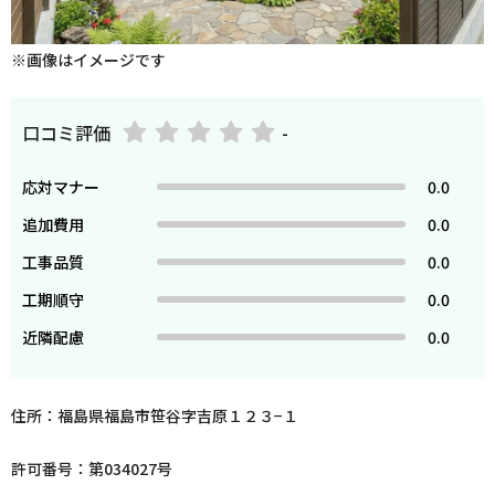
※画像はイメージです
口コミ評価
-
応対マナー
0.0
追加費用
0.0
工事品質
0.0
工期順守
0.0
近隣配慮
0.0
住所：福島県福島市笹谷字吉原１２３−１
許可番号：第034027号