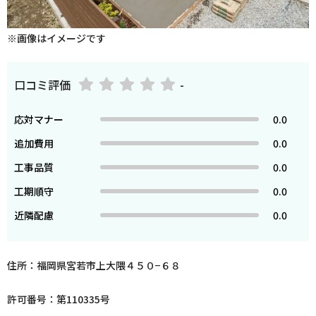
※画像はイメージです
口コミ評価
-
応対マナー
0.0
追加費用
0.0
工事品質
0.0
工期順守
0.0
近隣配慮
0.0
住所：福岡県宮若市上大隈４５０−６８
許可番号：第110335号