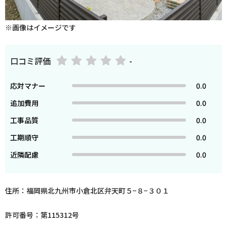
※画像はイメージです
口コミ評価
-
応対マナー
0.0
追加費用
0.0
工事品質
0.0
工期順守
0.0
近隣配慮
0.0
住所：福岡県北九州市小倉北区弁天町５−８−３０１
許可番号：第115312号