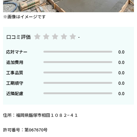
※画像はイメージです
口コミ評価
-
応対マナー
0.0
追加費用
0.0
工事品質
0.0
工期順守
0.0
近隣配慮
0.0
住所：福岡県飯塚市相田１０８２−４１
許可番号：第067670号