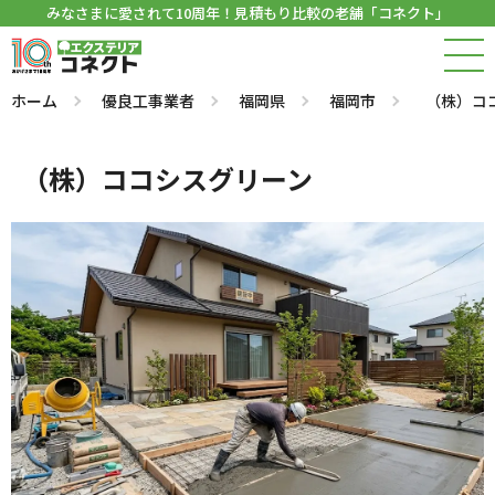
みなさまに愛されて10周年！見積もり比較の老舗「コネクト」
ホーム
優良工事業者
福岡県
福岡市
（株）コ
（株）ココシスグリーン