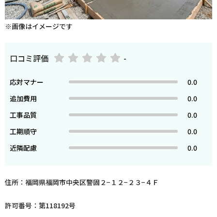
※画像はイメージです
口コミ評価
-
応対マナー
0.0
追加費用
0.0
工事品質
0.0
工期順守
0.0
近隣配慮
0.0
住所：福岡県福岡市中央区警固２−１２−２３−４Ｆ
許可番号：第118192号